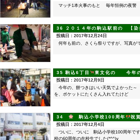
マッチ1本火事のもと 毎年恒例の夜
36 ２０１４年の駒込駅前の 【
投稿日：2017年12月24日
何年も前の、さくら祭りですが、写真が
35 駒込6丁目
東文化の 今年
投稿日：2017年12月9日
今年の、餅つきはいい天気でよかった～ 
を、ポケットにたくさん入れてたけど
34
駒込小学校100周年
祝
投稿日：2017年12月4日
ついに、ついに 駒込小学校100周年で
校の60周年の在校生でした(*^^)v