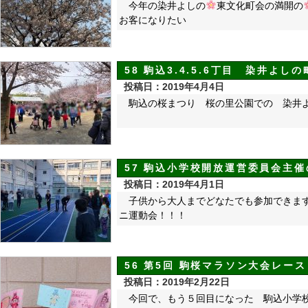
今年の染井よしの
東文化町会の満開の
お客になりたい
58 駒込3.4.5.6丁目 染井よ
投稿日：2019年4月4日
駒込の桜まつり 桜の里公園での 染井よし
57 駒込小学校開放運営委員会主
投稿日：2019年4月1日
子供から大人までどなたでも参加
ニ運動会！！！
56 第5回 駒桜マラソン大会レー
投稿日：2019年2月22日
今回で、もう５回目になった 駒込小学