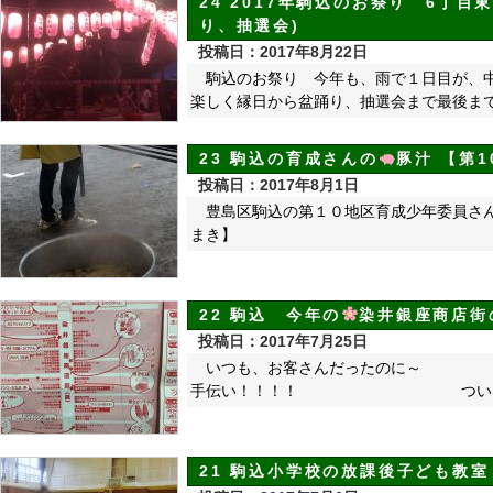
24 2017年駒込のお祭り 6丁目
り、抽選会)
投稿日：2017年8月22日
駒込のお祭り 今年も、雨で１日目が、
楽しく縁日から盆踊り、抽選会まで最後ま
23 駒込の育成さんの
豚汁 【第
投稿日：2017年8月1日
豊島区駒込の第１０地区育成少年委員さ
まき】
22 駒込 今年の
染井銀座商店街
投稿日：2017年7月25日
いつも、お客さんだったのに
手伝い！！！！ ついに、う
21 駒込小学校の放課後子ども教